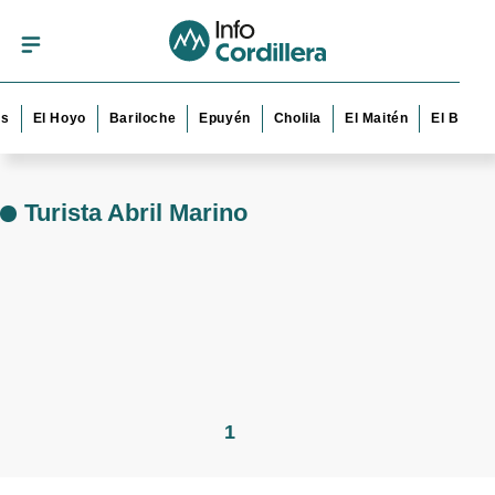
s
El Hoyo
Bariloche
Epuyén
Cholila
El Maitén
El Bolsó
Turista Abril Marino
1