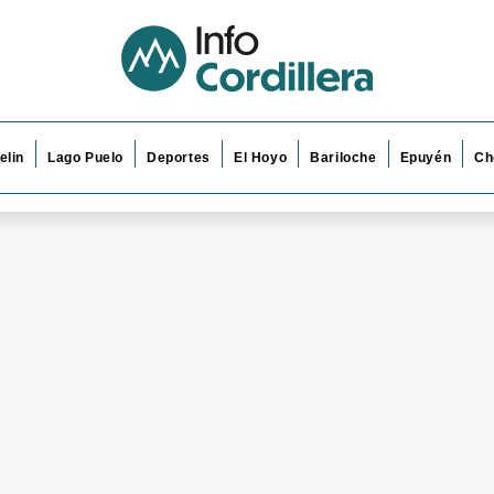
elin
Lago Puelo
Deportes
El Hoyo
Bariloche
Epuyén
Ch