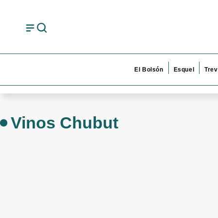
El Bolsón
Esquel
Trev
Vinos Chubut