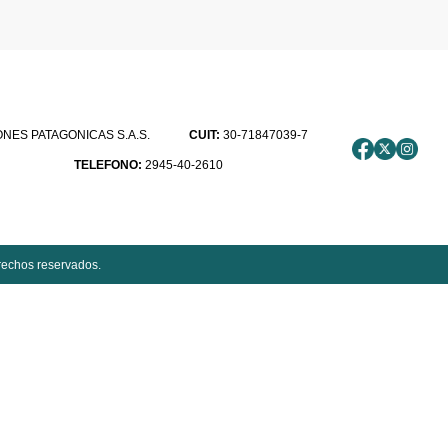
ES PATAGONICAS S.A.S.
CUIT:
30-71847039-7
TELEFONO:
2945-40-2610
rechos reservados.