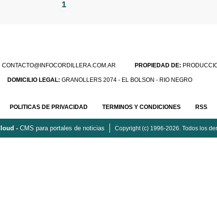
1
:
CONTACTO@INFOCORDILLERA.COM.AR
PROPIEDAD DE:
PRODUCCION
DOMICILIO LEGAL:
GRANOLLERS 2074 - EL BOLSON - RIO NEGRO
POLITICAS DE PRIVACIDAD
TERMINOS Y CONDICIONES
RSS
loud -
CMS para portales de noticias
Copyright (c) 1996-2026. Todos los de