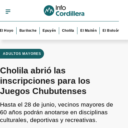
yo
Bariloche
Epuyén
Cholila
El Maitén
El Bolsón
Esquel
ADULTOS MAYORES
Cholila abrió las
inscripciones para los
Juegos Chubutenses
Hasta el 28 de junio, vecinos mayores de
60 años podrán anotarse en disciplinas
culturales, deportivas y recreativas.