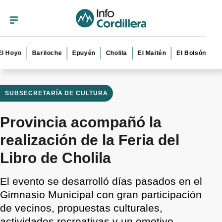
yo
Bariloche
Epuyén
Cholila
El Maitén
El Bolsón
Esquel
SUBSECRETARÍA DE CULTURA
Provincia acompañó la
realización de la Feria del
Libro de Cholila
El evento se desarrolló días pasados en el
Gimnasio Municipal con gran participación
de vecinos, propuestas culturales,
actividades recreativas y un emotivo