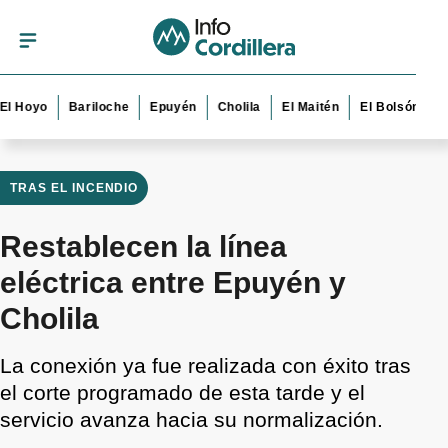
yo
Bariloche
Epuyén
Cholila
El Maitén
El Bolsón
Esquel
TRAS EL INCENDIO
Restablecen la línea
eléctrica entre Epuyén y
Cholila
La conexión ya fue realizada con éxito tras
el corte programado de esta tarde y el
servicio avanza hacia su normalización.