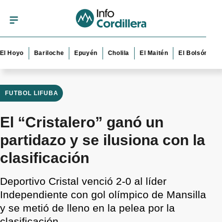
yo
Bariloche
Epuyén
Cholila
El Maitén
El Bolsón
Esquel
FUTBOL LIFUBA
El “Cristalero” ganó un
partidazo y se ilusiona con la
clasificación
Deportivo Cristal venció 2-0 al líder
Independiente con gol olímpico de Mansilla
y se metió de lleno en la pelea por la
clasificación.