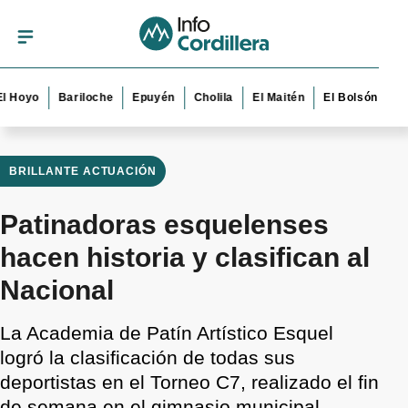
o
Bariloche
Epuyén
Cholila
El Maitén
El Bolsón
Esquel
BRILLANTE ACTUACIÓN
Patinadoras esquelenses
hacen historia y clasifican al
Nacional
La Academia de Patín Artístico Esquel
logró la clasificación de todas sus
deportistas en el Torneo C7, realizado el fin
de semana en el gimnasio municipal.