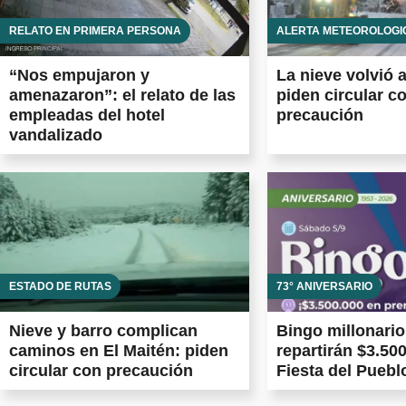
RELATO EN PRIMERA PERSONA
ALERTA METEOROLÓGI
“Nos empujaron y
La nieve volvió 
amenazaron”: el relato de las
piden circular c
empleadas del hotel
precaución
vandalizado
ESTADO DE RUTAS
73° ANIVERSARIO
Nieve y barro complican
Bingo millonario
caminos en El Maitén: piden
repartirán $3.500
circular con precaución
Fiesta del Puebl