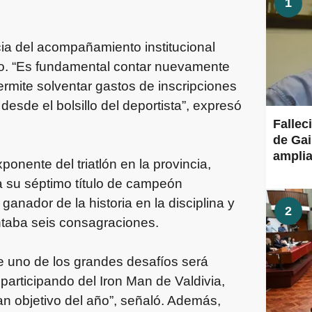
1
cia del acompañamiento institucional
nto. “Es fundamental contar nuevamente
rmite solventar gastos de inscripciones
desde el bolsillo del deportista”, expresó
Fallec
de Gai
amplia
onente del triatlón en la provincia,
a su séptimo título de campeón
anador de la historia en la disciplina y
2
taba seis consagraciones.
ue uno de los grandes desafíos será
participando del Iron Man de Valdivia,
an objetivo del año”, señaló. Además,