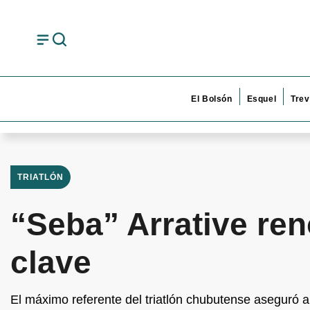
El Bolsón
Esquel
Trev
TRIATLÓN
“Seba” Arrative re
clave
El máximo referente del triatlón chubutense aseguró 