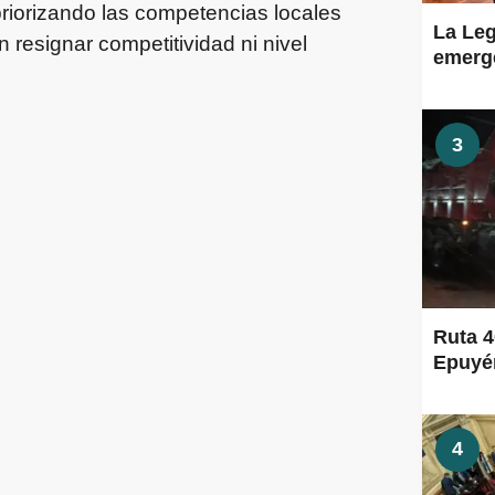
priorizando las competencias locales
La Leg
n resignar competitividad ni nivel
emerge
3
Ruta 4
Epuyén
4