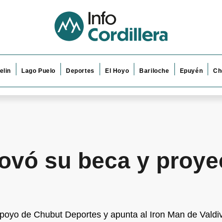
elin
Lago Puelo
Deportes
El Hoyo
Bariloche
Epuyén
Ch
novó su beca y proye
apoyo de Chubut Deportes y apunta al Iron Man de Valdiv