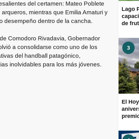
esalientes del certamen: Mateo Poblete
Lago P
 arqueros, mientras que Emilia Amaturi y
capaci
do desempeño dentro de la cancha.
de frut
s de Comodoro Rivadavia, Gobernador
volvió a consolidarse como uno de los
3
tivas del handball patagónico,
as inolvidables para los más jóvenes.
El Hoy
aniver
premi