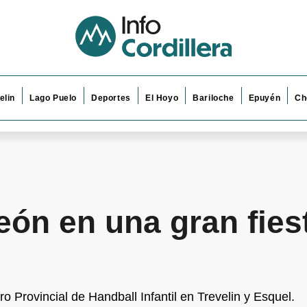
elin
Lago Puelo
Deportes
El Hoyo
Bariloche
Epuyén
Ch
eón en una gran fies
o Provincial de Handball Infantil en Trevelin y Esquel.