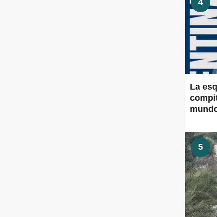
4
La esq
compit
mund
5