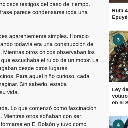
iosos testigos del paso del tiempo.
Ruta 4
 frase parece condensarse toda una
Epuyén
des aparentemente simples. Horacio
3
uando todavía era una construcción de
je. Mientras otros chicos observaban los
ez que escuchaba el ruido de un motor. La
llegaban desde otros lugares
inos. Para aquel niño curioso, cada
maginar. Sin saberlo, estaba
Ley de
su vida.
votaro
en el 
erda. Lo que comenzó como fascinación
ón. Mientras otros soñaban con ser
a formarse en El Bolsón y tuvo como
4