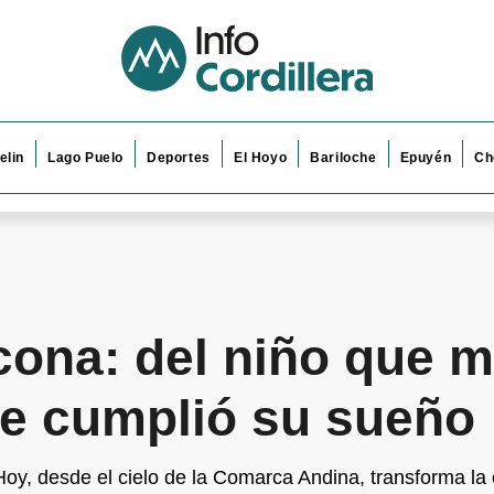
elin
Lago Puelo
Deportes
El Hoyo
Bariloche
Epuyén
Ch
cona: del niño que m
ue cumplió su sueño
e. Hoy, desde el cielo de la Comarca Andina, transforma l