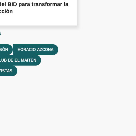
del BID para transformar la
cción
s
LSÓN
HORACIO AZCONA
UB DE EL MAITÉN
ISTAS