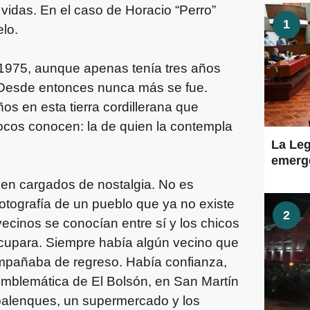
idas. En el caso de Horacio “Perro”
1
elo.
n 1975, aunque apenas tenía tres años
. Desde entonces nunca más se fue.
os en esta tierra cordillerana que
cos conocen: la de quien la contempla
La Leg
emerge
cen cargados de nostalgia. No es
otografía de un pueblo que ya no existe
2
vecinos se conocían entre sí y los chicos
cupara. Siempre había algún vecino que
mpañaba de regreso. Había confianza,
mblemática de El Bolsón, en San Martín
 palenques, un supermercado y los