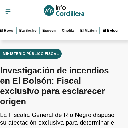
yo
Bariloche
Epuyén
Cholila
El Maitén
El Bolsón
Esquel
MINISTERIO PÚBLICO FISCAL
Investigación de incendios
en El Bolsón: Fiscal
exclusivo para esclarecer
origen
La Fiscalía General de Río Negro dispuso
su afectación exclusiva para determinar el