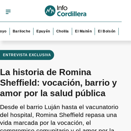
Bariloche
Epuyén
Cholila
El Maitén
El Bolsón
Esquel
Tr
ENTREVISTA EXCLUSIVA
La historia de Romina
Sheffield: vocación, barrio y
amor por la salud pública
Desde el barrio Luján hasta el vacunatorio
del hospital, Romina Sheffield repasa una
vida marcada por la vocación, el
compromiso comunitario y el amor por la