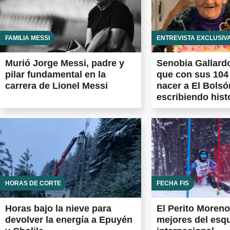
FAMILIA MESSI
ENTREVISTA EXCLUSIV
Murió Jorge Messi, padre y
Senobia Gallardo
pilar fundamental en la
que con sus 104
carrera de Lionel Messi
nacer a El Bolsó
escribiendo hist
HORAS DE CORTE
FECHA FIS
Horas bajo la nieve para
El Perito Moreno
devolver la energía a Epuyén
mejores del esqu