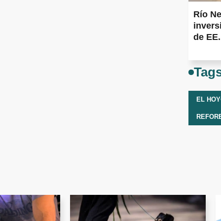
Río Ne
inver
de EE
Tag
EL HO
REFOR