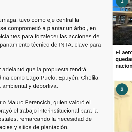
1
urriaga, tuvo como eje central la
 se comprometió a plantar un árbol, en
ciantes para fortalecer las acciones de
pañamiento técnico de INTA, clave para
El aer
quedar
nacion
 y adelantó que la propuesta tendrá
Aeropu
ndina como Lago Puelo, Epuyén, Cholila
obras 
a ambiental y deportiva.
2
ario Mauro Ferencich, quien valoró el
rayó el trabajo interinstitucional para la
estales, remarcando la necesidad de
cies y sitios de plantación.