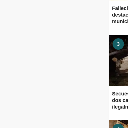
Fallec
destac
munic
3
Secues
dos ca
ilegal