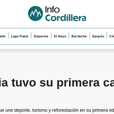
elin
Lago Puelo
Deportes
El Hoyo
Bariloche
Epuyén
Ch
a tuvo su primera ca
ue une deporte, turismo y reforestación en su primera ed