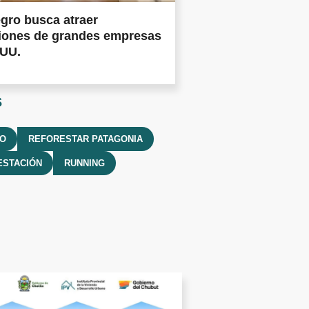
gro busca atraer
siones de grandes empresas
.UU.
s
YO
REFORESTAR PATAGONIA
ESTACIÓN
RUNNING