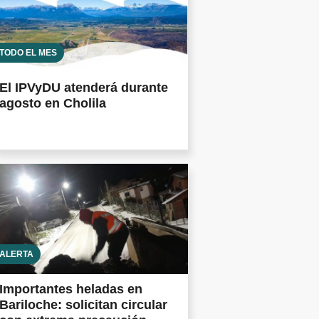
TODO EL MES
El IPVyDU atenderá durante
agosto en Cholila
ALERTA
Importantes heladas en
Bariloche: solicitan circular