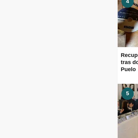
4
Recup
tras d
Puelo
5