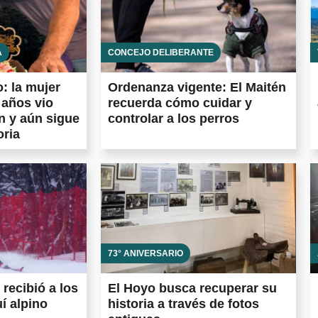
A
CONCEJO DELIBERANTE
: la mujer
Ordenanza vigente: El Maitén
 años vio
recuerda cómo cuidar y
n y aún sigue
controlar a los perros
oria
73° ANIVERSARIO
 recibió a los
El Hoyo busca recuperar su
í alpino
historia a través de fotos