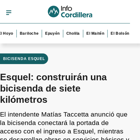
yo
Bariloche
Epuyén
Cholila
El Maitén
El Bolsón
Esquel
BICISENDA ESQUEL
Esquel: construirán una
bicisenda de siete
kilómetros
El intendente Matías Taccetta anunció que
la bicisenda conectará la portada de
acceso con el ingreso a Esquel, mientras
se desarrollan obras en servicios básicos y