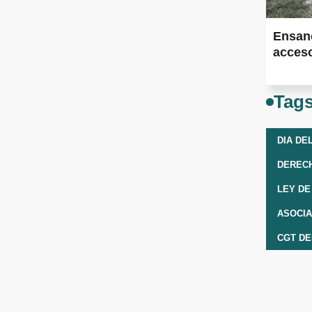
Ensan
acceso
Tag
DIA DE
DEREC
CGT D