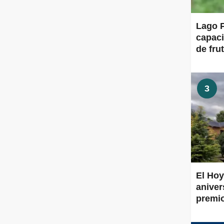
Lago P
capaci
de frut
3
El Hoy
aniver
premi