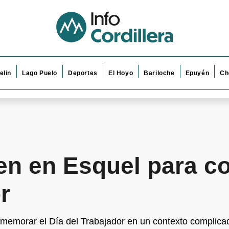
elin
Lago Puelo
Deportes
El Hoyo
Bariloche
Epuyén
Ch
nen en Esquel para 
r
memorar el Día del Trabajador en un contexto complica