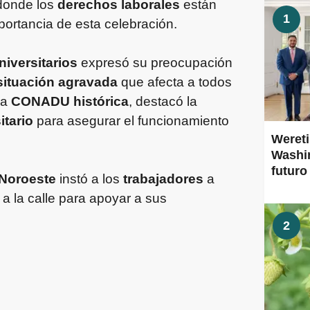
 donde los
derechos laborales
están
1
portancia de esta celebración.
iversitarios
expresó su preocupación
situación agravada
que afecta a todos
la
CONADU histórica
, destacó la
itario
para asegurar el funcionamiento
Wereti
Washin
futuro
Noroeste
instó a los
trabajadores
a
r a la calle para apoyar a sus
2