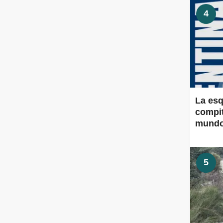
4
La esq
compit
mund
5