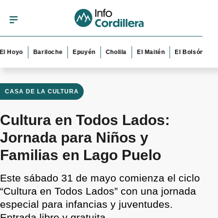
yo
Bariloche
Epuyén
Cholila
El Maitén
El Bolsón
Esquel
CASA DE LA CULTURA
Cultura en Todos Lados:
Jornada para Niños y
Familias en Lago Puelo
Este sábado 31 de mayo comienza el ciclo
“Cultura en Todos Lados” con una jornada
especial para infancias y juventudes.
Entrada libre y gratuita.