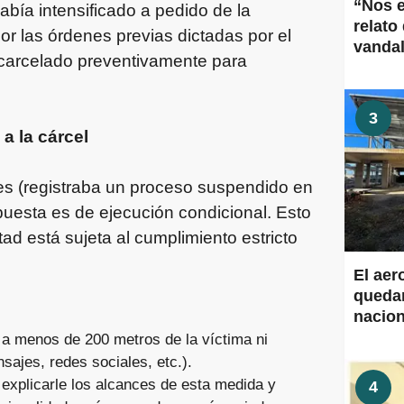
“Nos 
había intensificado a pedido de la
relato
or las órdenes previas dictadas por el
vanda
ncarcelado preventivamente para
3
a la cárcel
es (registraba un proceso suspendido en
puesta es de ejecución condicional. Esto
tad está sujeta al cumplimiento estricto
El aer
quedar
nacion
Aeropu
 a menos de 200 metros de la víctima ni
obras 
ajes, redes sociales, etc.).
al explicarle los alcances de esta medida y
4