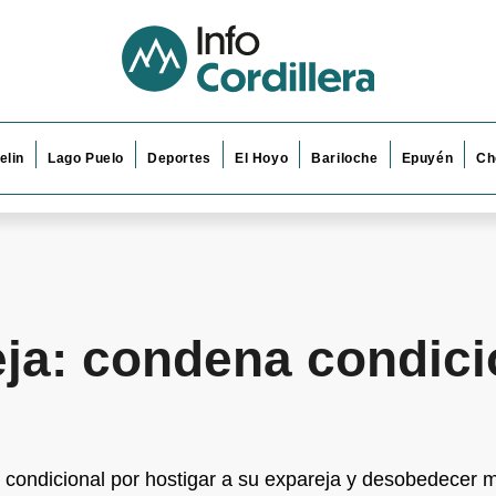
elin
Lago Puelo
Deportes
El Hoyo
Bariloche
Epuyén
Ch
eja: condena condici
condicional por hostigar a su expareja y desobedecer mú