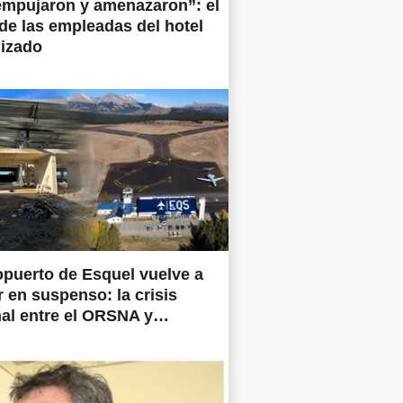
empujaron y amenazaron”: el
 de las empleadas del hotel
lizado
opuerto de Esquel vuelve a
 en suspenso: la crisis
al entre el ORSNA y
ertos Argentina frena las
prometidas en todo el país