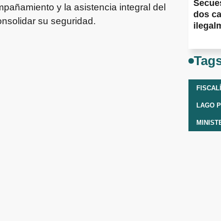
Secues
mpañamiento y la asistencia integral del
dos ca
nsolidar su seguridad.
ilegal
Tag
FISCAL
LAGO 
MINIST