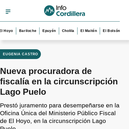
yo
Bariloche
Epuyén
Cholila
El Maitén
El Bolsón
Esquel
EUGENIA CASTRO
Nueva procuradora de
fiscalía en la circunscripción
Lago Puelo
Prestó juramento para desempeñarse en la
Oficina Única del Ministerio Público Fiscal
de El Hoyo, en la circunscripción Lago
Puelo.