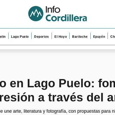
elin
Lago Puelo
Deportes
El Hoyo
Bariloche
Epuyén
Ch
ico en Lago Puelo: f
resión a través del a
une arte, literatura y fotografía, con propuestas para n