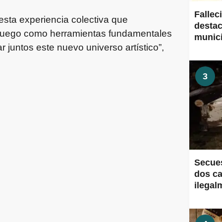
Fallec
esta experiencia colectiva que
destac
el juego como herramientas fundamentales
munic
r juntos este nuevo universo artístico”,
3
Secues
dos ca
ilegal