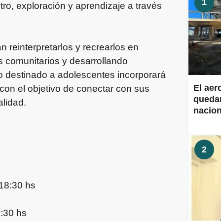
1
ro, exploración y aprendizaje a través
án reinterpretarlos y recrearlos en
zos comunitarios y desarrollando
 destinado a adolescentes incorporará
El aer
 con el objetivo de conectar con sus
quedar
alidad.
nacion
Aeropu
obras 
2
 18:30 hs
8:30 hs