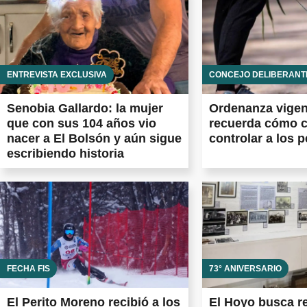
ENTREVISTA EXCLUSIVA
CONCEJO DELIBERANT
Senobia Gallardo: la mujer
Ordenanza vigen
que con sus 104 años vio
recuerda cómo c
nacer a El Bolsón y aún sigue
controlar a los p
escribiendo historia
FECHA FIS
73° ANIVERSARIO
El Perito Moreno recibió a los
El Hoyo busca r