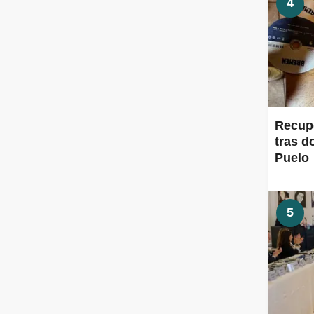
4
Recup
tras d
Puelo
5