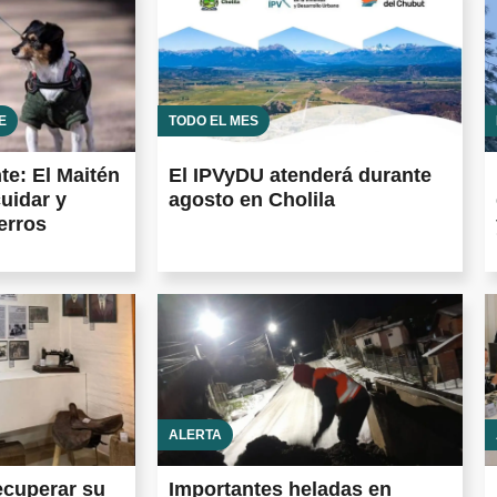
E
TODO EL MES
te: El Maitén
El IPVyDU atenderá durante
uidar y
agosto en Cholila
erros
ALERTA
ecuperar su
Importantes heladas en