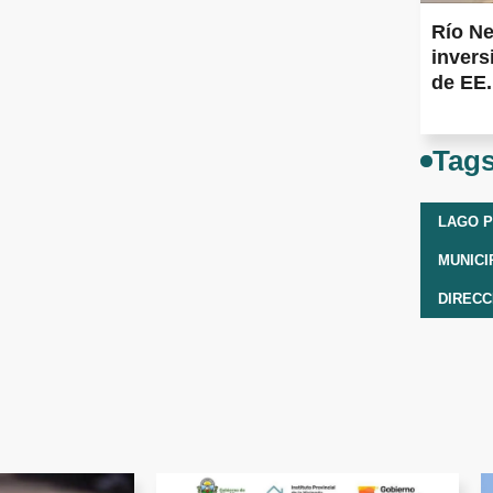
Río Ne
inver
de EE
Tag
LAGO 
DIRECC