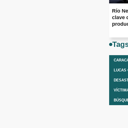
Río Ne
clave 
produ
Tag
CARAC
LUCAS
DESAS
VÍCTIM
BÚSQU