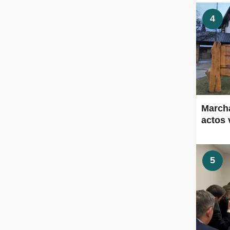
4
Marcha
actos 
5