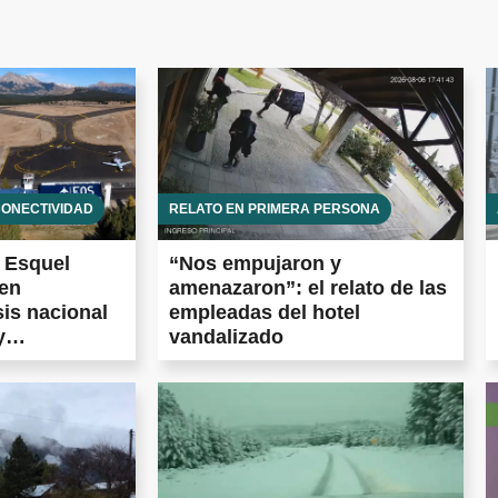
CONECTIVIDAD
RELATO EN PRIMERA PERSONA
e Esquel
“Nos empujaron y
 en
amenazaron”: el relato de las
sis nacional
empleadas del hotel
y
vandalizado
entina frena
tidas en todo