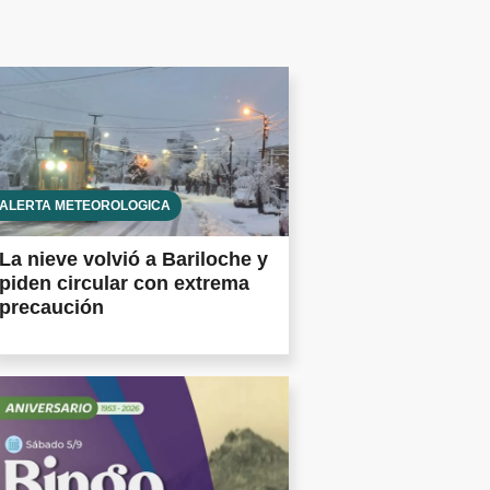
ALERTA METEOROLÓGICA
La nieve volvió a Bariloche y
piden circular con extrema
precaución