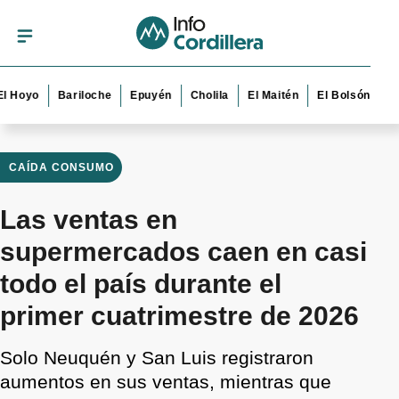
yo
Bariloche
Epuyén
Cholila
El Maitén
El Bolsón
Esquel
CAÍDA CONSUMO
Las ventas en
supermercados caen en casi
todo el país durante el
primer cuatrimestre de 2026
Solo Neuquén y San Luis registraron
aumentos en sus ventas, mientras que