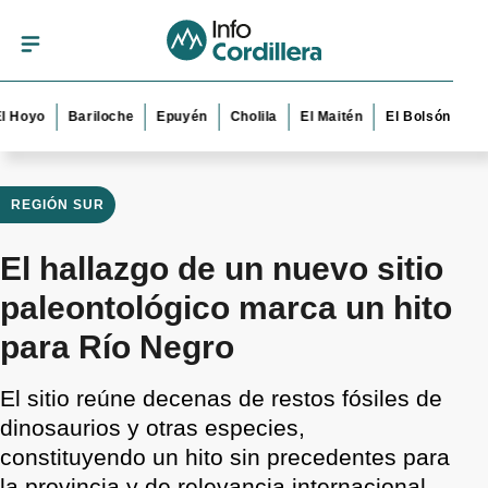
o
Bariloche
Epuyén
Cholila
El Maitén
El Bolsón
Esquel
REGIÓN SUR
El hallazgo de un nuevo sitio
paleontológico marca un hito
para Río Negro
El sitio reúne decenas de restos fósiles de
dinosaurios y otras especies,
constituyendo un hito sin precedentes para
la provincia y de relevancia internacional