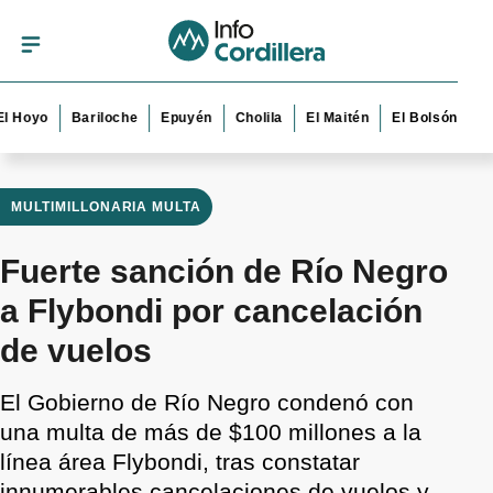
o
Bariloche
Epuyén
Cholila
El Maitén
El Bolsón
Esquel
MULTIMILLONARIA MULTA
Fuerte sanción de Río Negro
a Flybondi por cancelación
de vuelos
El Gobierno de Río Negro condenó con
una multa de más de $100 millones a la
línea área Flybondi, tras constatar
innumerables cancelaciones de vuelos y