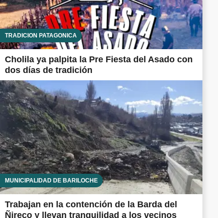
TRADICIÓN PATAGÓNICA
Cholila ya palpita la Pre Fiesta del Asado con
dos días de tradición
MUNICIPALIDAD DE BARILOCHE
Trabajan en la contención de la Barda del
Ñireco y llevan tranquilidad a los vecinos