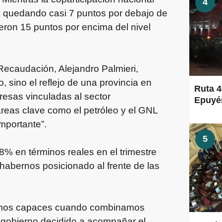
4
%, quedando casi 7 puntos por debajo de
cieron 15 puntos por encima del nivel
 Recaudación, Alejandro Palmieri,
 sino el reflejo de una provincia en
Ruta 4
resas vinculadas al sector
Epuyén
áreas clave como el petróleo y el GNL
mportante”.
5
8% en términos reales en el trimestre
y habernos posicionado al frente de las
omos capaces cuando combinamos
un gobierno decidido a acompañar el