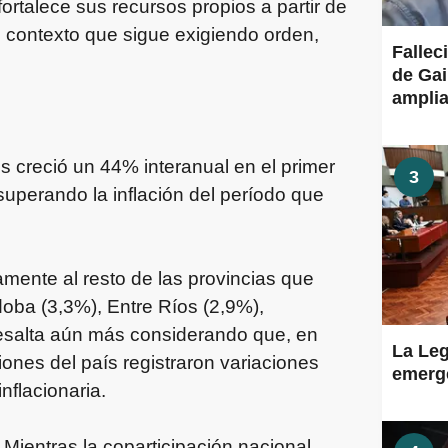
ortalece sus recursos propios a partir de
 contexto que sigue exigiendo orden,
Fallec
de Gai
amplia
s creció un 44% interanual en el primer
3
superando la inflación del período que
mente al resto de las provincias que
doba (3,3%), Entre Ríos (2,9%),
esalta aún más considerando que, en
La Leg
iones del país registraron variaciones
emerge
nflacionaria.
Mientras la coparticipación nacional