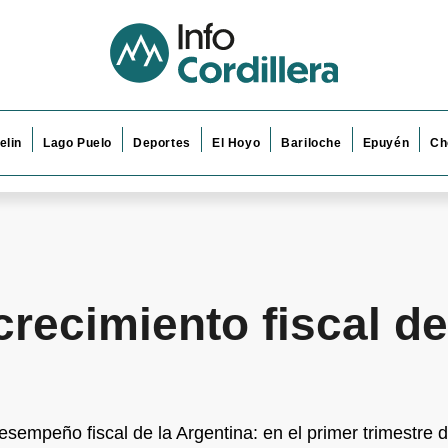
elin
Lago Puelo
Deportes
El Hoyo
Bariloche
Epuyén
Ch
crecimiento fiscal de
sempeño fiscal de la Argentina: en el primer trimestre d