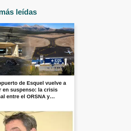
más leídas
opuerto de Esquel vuelve a
 en suspenso: la crisis
al entre el ORSNA y
ertos Argentina frena las
prometidas en todo el país