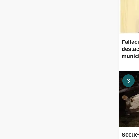
Fallec
destac
munic
3
Secues