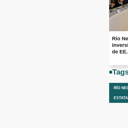
Río Ne
inver
de EE
Tag
RÍO NE
ESTATA