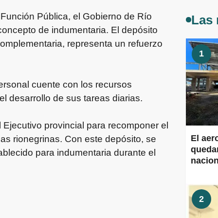
Función Pública, el Gobierno de Río
Las 
oncepto de indumentaria. El depósito
 complementaria, representa un refuerzo
1
personal cuente con los recursos
l desarrollo de sus tareas diarias.
Ejecutivo provincial para recomponer el
El aer
lias rionegrinas. Con este depósito, se
quedar
ablecido para indumentaria durante el
nacion
Aeropu
obras 
2