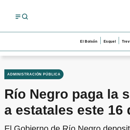
El Bolsón
Esquel
Trev
ADMINISTRACIÓN PÚBLICA
Río Negro paga la 
a estatales este 16
El Gobierno de Río Negro deposit