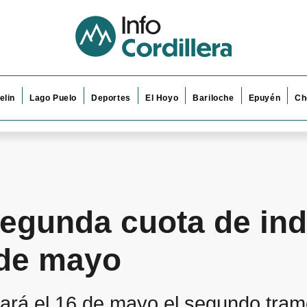
elin
Lago Puelo
Deportes
El Hoyo
Bariloche
Epuyén
Ch
segunda cuota de in
 de mayo
ará el 16 de mayo el segundo tram