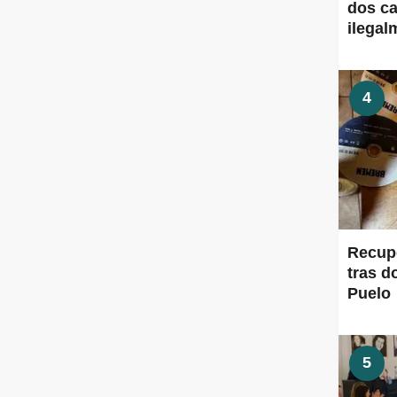
dos ca
ilegal
4
Recup
tras d
Puelo
5