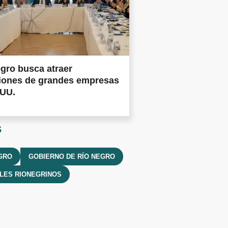
gro busca atraer
siones de grandes empresas
.UU.
s
GRO
GOBIERNO DE RÍO NEGRO
LES RIONEGRINOS