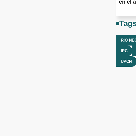
en el a
Tag
RÍO NE
IPC
UPCN