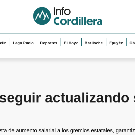
elin
Lago Puelo
Deportes
El Hoyo
Bariloche
Epuyén
Ch
seguir actualizando 
a de aumento salarial a los gremios estatales, garanti