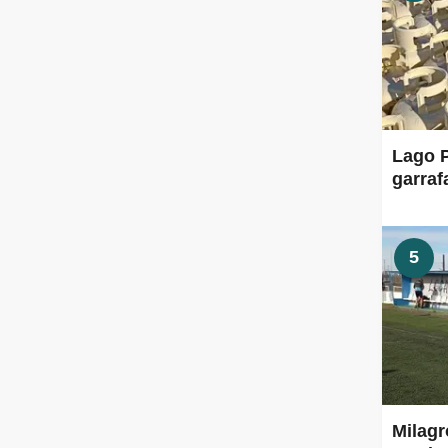
Lago P
garraf
5
Milagr