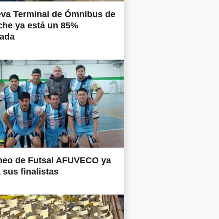
eva Terminal de Ómnibus de
che ya está un 85%
nada
rneo de Futsal AFUVECO ya
 sus finalistas