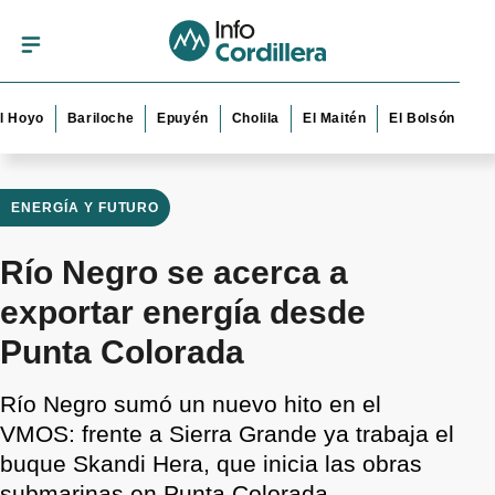
o
Bariloche
Epuyén
Cholila
El Maitén
El Bolsón
Esquel
ENERGÍA Y FUTURO
Río Negro se acerca a
exportar energía desde
Punta Colorada
Río Negro sumó un nuevo hito en el
VMOS: frente a Sierra Grande ya trabaja el
buque Skandi Hera, que inicia las obras
submarinas en Punta Colorada.