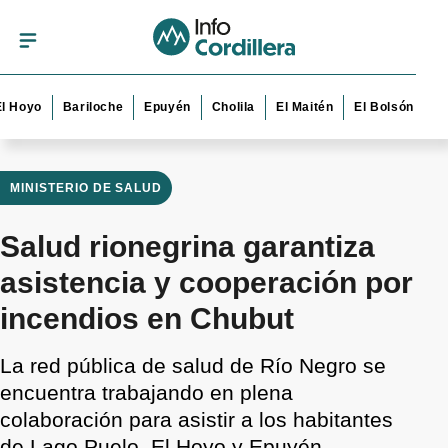
yo
Bariloche
Epuyén
Cholila
El Maitén
El Bolsón
Esquel
MINISTERIO DE SALUD
Salud rionegrina garantiza
asistencia y cooperación por
incendios en Chubut
La red pública de salud de Río Negro se
encuentra trabajando en plena
colaboración para asistir a los habitantes
de Lago Puelo, El Hoyo y Epuyén.