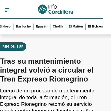
o
Bariloche
Epuyén
Cholila
El Maitén
El Bolsón
Esquel
REGIÓN SUR
Tras su mantenimiento
integral volvió a circular el
Tren Expreso Rionegrino
Luego de un proceso de mantenimiento
integral de toda la formación, el Tren
Expreso Rionegrino retomó su servicio
regular entre Ingeniero Jacobacci y San