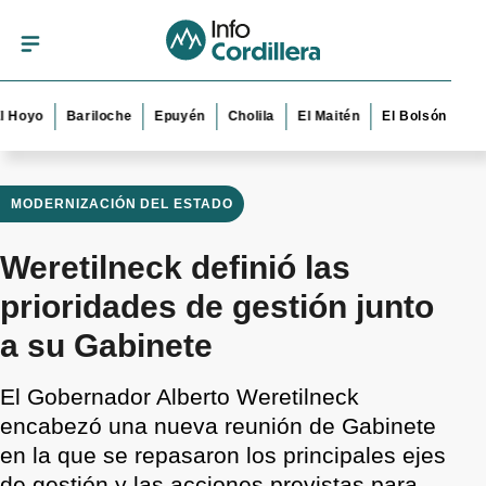
o
Bariloche
Epuyén
Cholila
El Maitén
El Bolsón
Esquel
MODERNIZACIÓN DEL ESTADO
Weretilneck definió las
prioridades de gestión junto
a su Gabinete
El Gobernador Alberto Weretilneck
encabezó una nueva reunión de Gabinete
en la que se repasaron los principales ejes
de gestión y las acciones previstas para