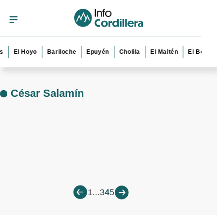
s
El Hoyo
Bariloche
Epuyén
Cholila
El Maitén
El Bolsón
César Salamín
1
...
3
4
5