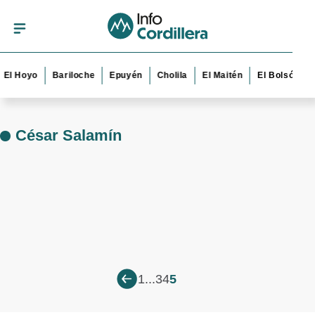
El Hoyo
Bariloche
Epuyén
Cholila
El Maitén
El Bolsón
César Salamín
1
...
3
4
5