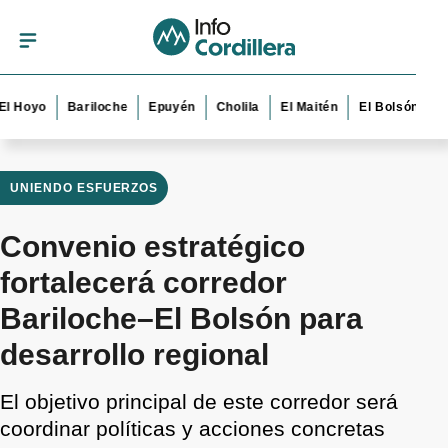
yo
Bariloche
Epuyén
Cholila
El Maitén
El Bolsón
Esquel
UNIENDO ESFUERZOS
Convenio estratégico
fortalecerá corredor
Bariloche–El Bolsón para
desarrollo regional
El objetivo principal de este corredor será
coordinar políticas y acciones concretas