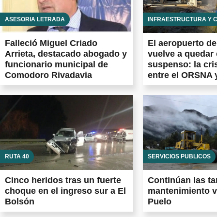
ASESORÍA LETRADA
INFRAESTRUCTURA Y 
Falleció Miguel Criado
El aeropuerto d
Arrieta, destacado abogado y
vuelve a quedar
funcionario municipal de
suspenso: la cri
Comodoro Rivadavia
entre el ORSNA 
Aeropuertos Arg
las obras prome
el país
RUTA 40
SERVICIOS PÚBLICOS
Cinco heridos tras un fuerte
Continúan las ta
choque en el ingreso sur a El
mantenimiento v
Bolsón
Puelo