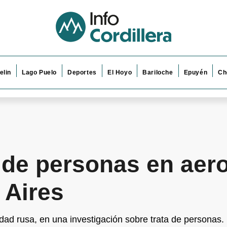
elin
Lago Puelo
Deportes
El Hoyo
Bariloche
Epuyén
Ch
a de personas en aer
 Aires
dad rusa, en una investigación sobre trata de personas.