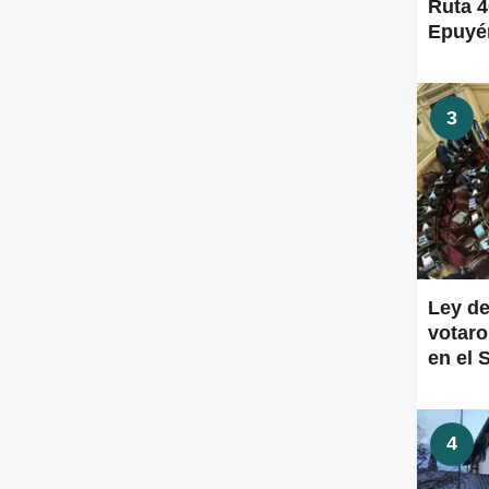
Ruta 4
Epuyén
3
Ley de
votaro
en el 
4