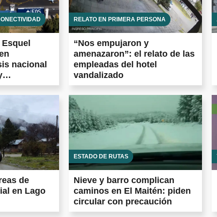
CONECTIVIDAD
RELATO EN PRIMERA PERSONA
e Esquel
“Nos empujaron y
 en
amenazaron”: el relato de las
sis nacional
empleadas del hotel
y
vandalizado
entina frena
tidas en todo
ESTADO DE RUTAS
reas de
Nieve y barro complican
ial en Lago
caminos en El Maitén: piden
circular con precaución