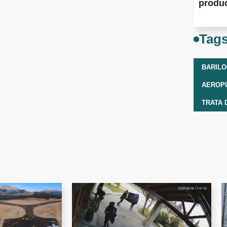
produ
Tag
BARIL
TRATA 