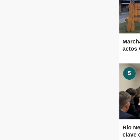
Marcha
actos 
5
Río Ne
clave 