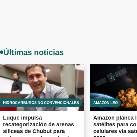
Últimas noticias
HIDROCARBUROS NO CONVENCIONALES
AMAZON LEO
Luque impulsa
Amazon planea l
recategorización de arenas
satélites para c
silíceas de Chubut para
celulares vía sat