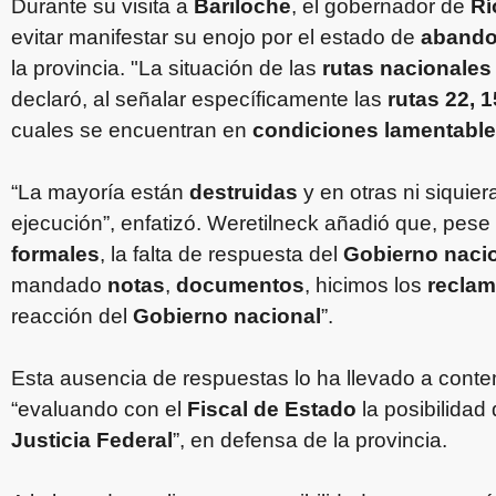
Durante su visita a
Bariloche
, el gobernador de
Rí
evitar manifestar su enojo por el estado de
aband
la provincia. "La situación de las
rutas nacionales
declaró, al señalar específicamente las
rutas 22, 1
cuales se encuentran en
condiciones lamentabl
“La mayoría están
destruidas
y en otras ni siquie
ejecución”, enfatizó. Weretilneck añadió que, pese
formales
, la falta de respuesta del
Gobierno naci
mandado
notas
,
documentos
, hicimos los
reclam
reacción del
Gobierno nacional
”.
Esta ausencia de respuestas lo ha llevado a cont
“evaluando con el
Fiscal de Estado
la posibilidad
Justicia Federal
”, en defensa de la provincia.