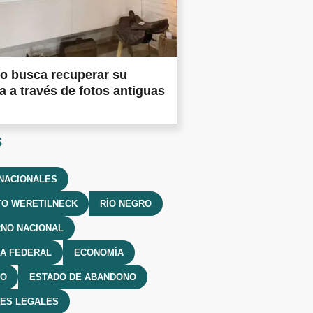
o busca recuperar su
ia a través de fotos antiguas
s
NACIONALES
TO WERETILNECK
RÍO NEGRO
NO NACIONAL
IA FEDERAL
ECONOMÍA
MO
ESTADO DE ABANDONO
NES LEGALES