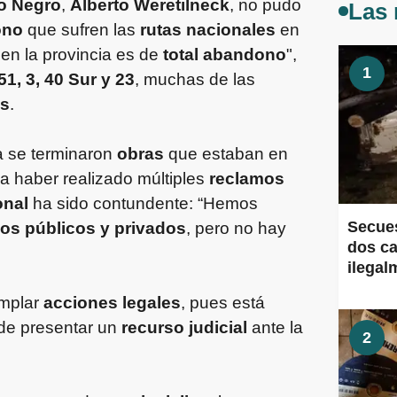
o Negro
,
Alberto Weretilneck
, no pudo
Las 
ono
que sufren las
rutas nacionales
en
en la provincia es de
total abandono
",
1
51, 3, 40 Sur y 23
, muchas de las
es
.
ra se terminaron
obras
que estaban en
 a haber realizado múltiples
reclamos
onal
ha sido contundente: “Hemos
Secues
os públicos y privados
, pero no hay
dos ca
ilegal
emplar
acciones legales
, pues está
 de presentar un
recurso judicial
ante la
2