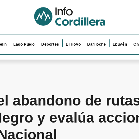
elin
Lago Puelo
Deportes
El Hoyo
Bariloche
Epuyén
Ch
 el abandono de ruta
Negro y evalúa accio
 Nacional