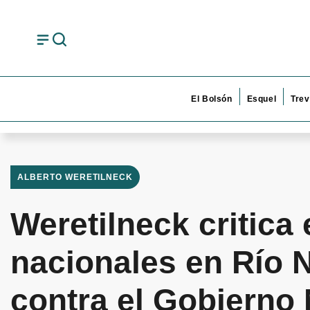
El Bolsón
Esquel
Trev
ALBERTO WERETILNECK
Weretilneck critica
nacionales en Río 
contra el Gobierno