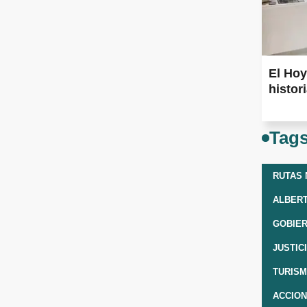
El Hoy
histor
Tag
RUTAS 
ALBER
GOBIER
JUSTIC
TURIS
ACCIO