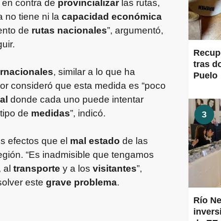
ó en contra de
provincializar
las rutas,
a no tiene ni la
capacidad económica
ento de
rutas nacionales
”, argumentó,
uir.
Recup
tras d
rnacionales
, similar a lo que ha
Puelo
dor consideró que esta medida es “poco
al
donde cada uno puede intentar
 tipo de
medidas
”, indicó.
3
os efectos que el
mal estado
de las
egión. “Es inadmisible que tengamos
, al
transporte
y a los
visitantes
”,
solver este
grave problema
.
Río Ne
inver