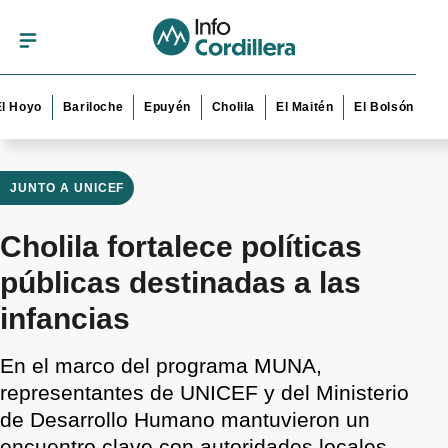
o
Bariloche
Epuyén
Cholila
El Maitén
El Bolsón
Esquel
JUNTO A UNICEF
Cholila fortalece políticas
públicas destinadas a las
infancias
En el marco del programa MUNA,
representantes de UNICEF y del Ministerio
de Desarrollo Humano mantuvieron un
encuentro clave con autoridades locales