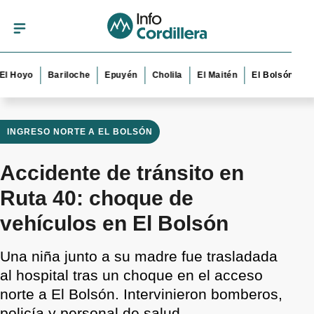
yo
Bariloche
Epuyén
Cholila
El Maitén
El Bolsón
Esque
INGRESO NORTE A EL BOLSÓN
Accidente de tránsito en
Ruta 40: choque de
vehículos en El Bolsón
Una niña junto a su madre fue trasladada
al hospital tras un choque en el acceso
norte a El Bolsón. Intervinieron bomberos,
policía y personal de salud.