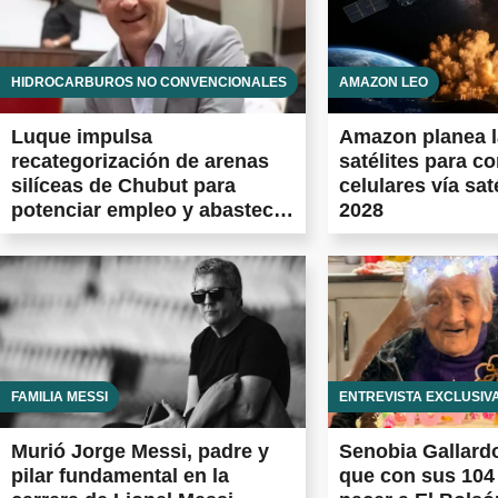
HIDROCARBUROS NO CONVENCIONALES
AMAZON LEO
Luque impulsa
Amazon planea l
recategorización de arenas
satélites para c
silíceas de Chubut para
celulares vía sat
potenciar empleo y abastecer
2028
Vaca Muerta
FAMILIA MESSI
ENTREVISTA EXCLUSIV
Murió Jorge Messi, padre y
Senobia Gallardo
pilar fundamental en la
que con sus 104