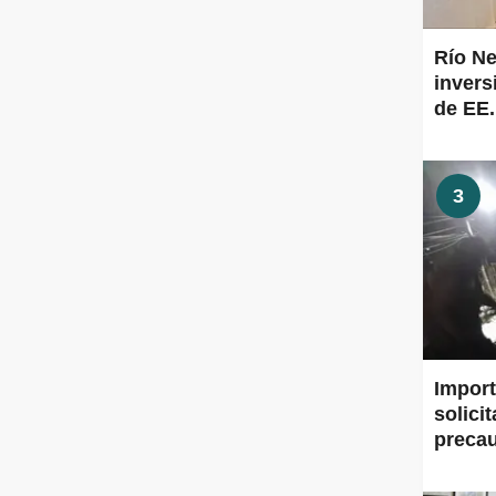
Río Ne
inver
de EE
3
Import
solici
preca