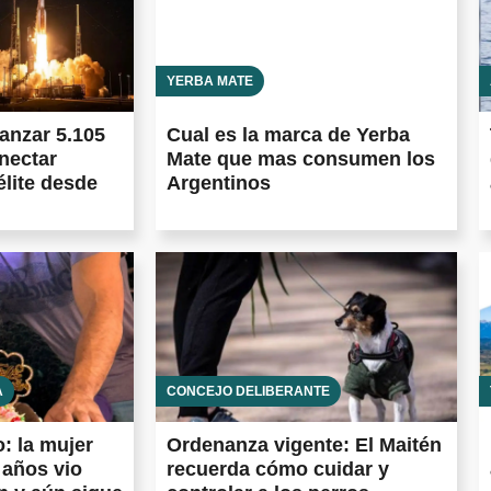
YERBA MATE
anzar 5.105
Cual es la marca de Yerba
onectar
Mate que mas consumen los
élite desde
Argentinos
A
CONCEJO DELIBERANTE
: la mujer
Ordenanza vigente: El Maitén
 años vio
recuerda cómo cuidar y