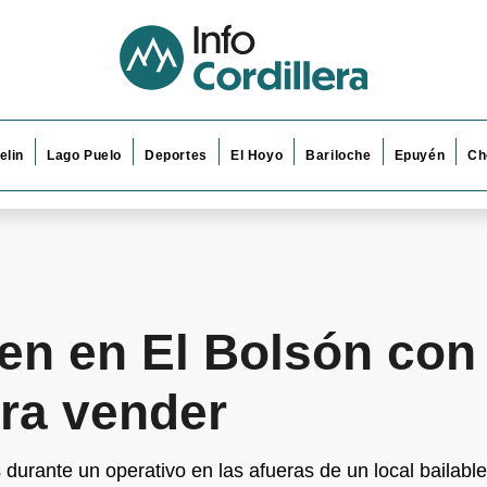
elin
Lago Puelo
Deportes
El Hoyo
Bariloche
Epuyén
Ch
ven en El Bolsón con
ara vender
 durante un operativo en las afueras de un local bailabl