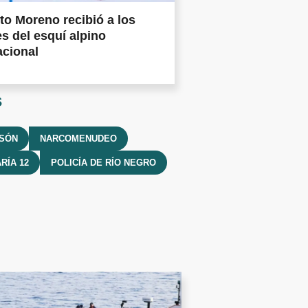
ito Moreno recibió a los
s del esquí alpino
acional
s
LSÓN
NARCOMENUDEO
RÍA 12
POLICÍA DE RÍO NEGRO