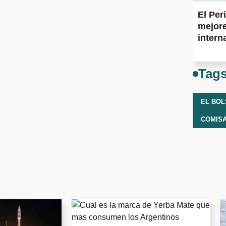
El Per
mejore
intern
Tag
EL BO
COMISA