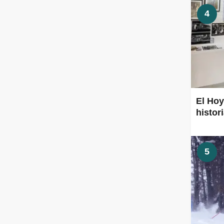
4
El Hoy
histor
5