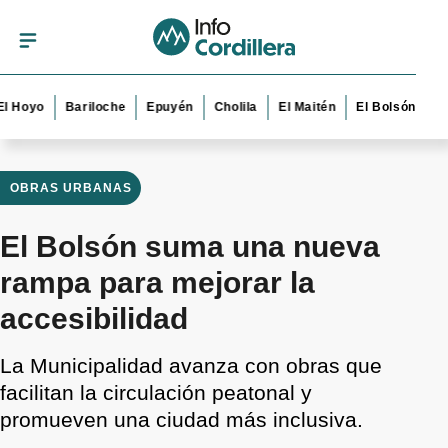
oyo
Bariloche
Epuyén
Cholila
El Maitén
El Bolsón
Esque
OBRAS URBANAS
El Bolsón suma una nueva
rampa para mejorar la
accesibilidad
La Municipalidad avanza con obras que
facilitan la circulación peatonal y
promueven una ciudad más inclusiva.