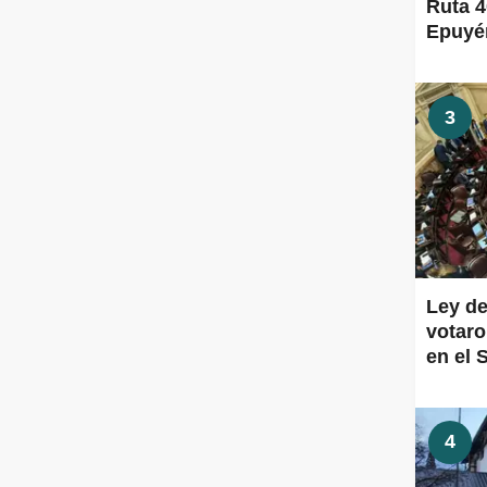
Ruta 4
Epuyén
3
Ley de
votaro
en el 
4