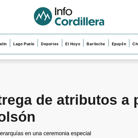
elin
Lago Puelo
Deportes
El Hoyo
Bariloche
Epuyén
Ch
rega de atributos a 
olsón
 jerarquías en una ceremonia especial