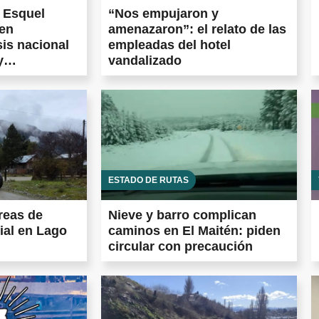
e Esquel
“Nos empujaron y
 en
amenazaron”: el relato de las
sis nacional
empleadas del hotel
y
vandalizado
entina frena
tidas en todo
ESTADO DE RUTAS
reas de
Nieve y barro complican
ial en Lago
caminos en El Maitén: piden
circular con precaución