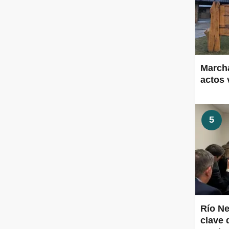
Marcha
actos 
5
Río Ne
clave 