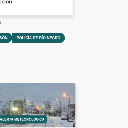
cción
s
LSÓN
POLICÍA DE RÍO NEGRO
ALERTA METEOROLÓGICA