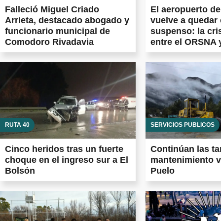
Falleció Miguel Criado
El aeropuerto d
Arrieta, destacado abogado y
vuelve a quedar
funcionario municipal de
suspenso: la cri
Comodoro Rivadavia
entre el ORSNA 
Aeropuertos Arg
las obras prome
el país
RUTA 40
SERVICIOS PÚBLICOS
Cinco heridos tras un fuerte
Continúan las ta
choque en el ingreso sur a El
mantenimiento v
Bolsón
Puelo