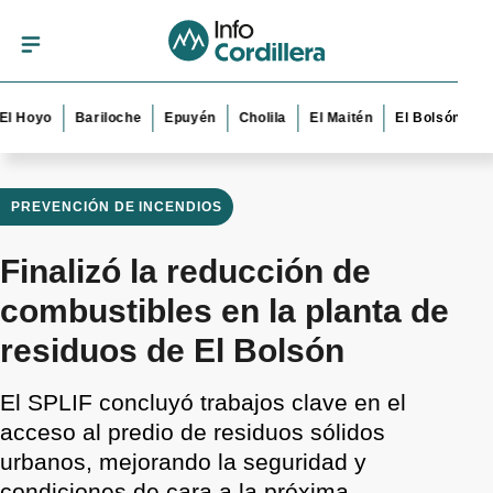
oyo
Bariloche
Epuyén
Cholila
El Maitén
El Bolsón
Esque
PREVENCIÓN DE INCENDIOS
Finalizó la reducción de
combustibles en la planta de
residuos de El Bolsón
El SPLIF concluyó trabajos clave en el
acceso al predio de residuos sólidos
urbanos, mejorando la seguridad y
condiciones de cara a la próxima