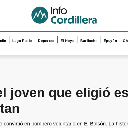
elin
Lago Puelo
Deportes
El Hoyo
Bariloche
Epuyén
Ch
l joven que eligió e
itan
 convirtió en bombero voluntario en El Bolsón. La histo