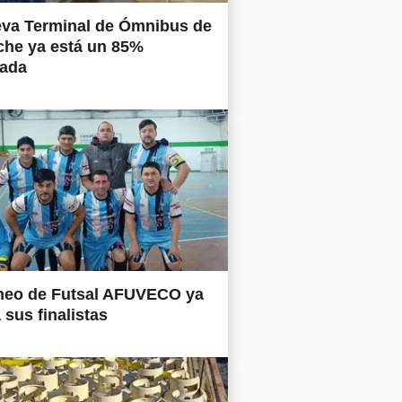
eva Terminal de Ómnibus de
che ya está un 85%
nada
rneo de Futsal AFUVECO ya
 sus finalistas