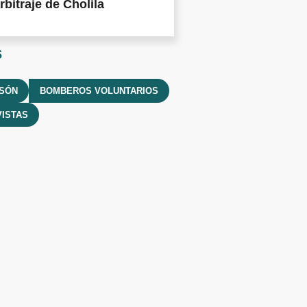
rbitraje de Cholila
s
LSÓN
BOMBEROS VOLUNTARIOS
ISTAS