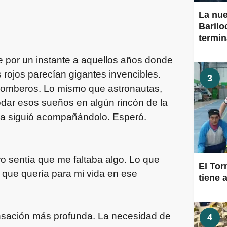
La nu
Barilo
termi
e por un instante a aquellos años donde
 rojos parecían gigantes invencibles.
3
bomberos. Lo mismo que astronautas,
odar esos sueños en algún rincón de la
dea siguió acompañándolo. Esperó.
ro sentía que me faltaba algo. Lo que
El To
que quería para mi vida en ese
tiene a
sensación más profunda. La necesidad de
4