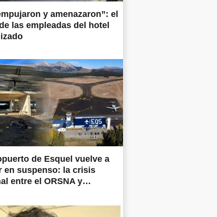
empujaron y amenazaron”: el
 de las empleadas del hotel
lizado
opuerto de Esquel vuelve a
 en suspenso: la crisis
al entre el ORSNA y
ertos Argentina frena las
prometidas en todo el país