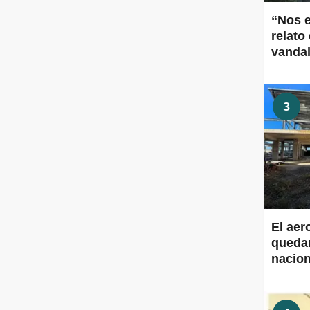
“Nos 
relato
vanda
3
El aer
quedar
nacion
Aeropu
obras 