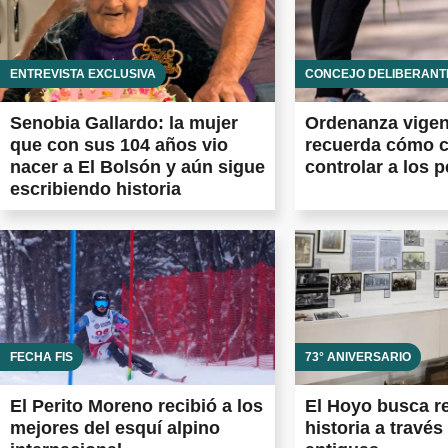
ENTREVISTA EXCLUSIVA
CONCEJO DELIBERANT
Senobia Gallardo: la mujer
Ordenanza vigen
que con sus 104 años vio
recuerda cómo c
nacer a El Bolsón y aún sigue
controlar a los p
escribiendo historia
FECHA FIS
73° ANIVERSARIO
El Perito Moreno recibió a los
El Hoyo busca r
mejores del esquí alpino
historia a través