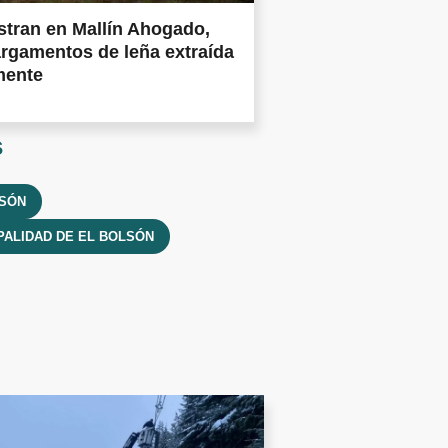
tran en Mallín Ahogado,
rgamentos de leña extraída
mente
s
LSÓN
PALIDAD DE EL BOLSÓN