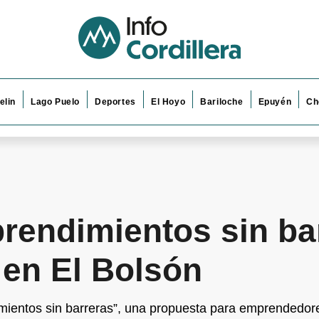
elin
Lago Puelo
Deportes
El Hoyo
Bariloche
Epuyén
Ch
prendimientos sin ba
 en El Bolsón
mientos sin barreras”, una propuesta para emprendedor