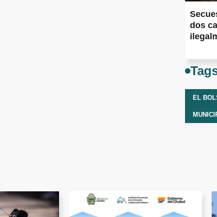
Secues
dos ca
ilegal
Tag
EL BO
MUNICI