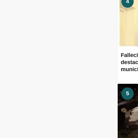
4
Fallec
destac
munic
5