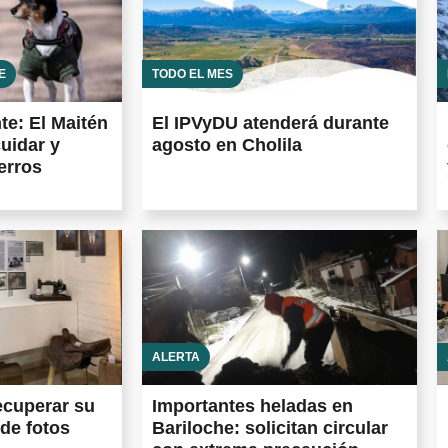
E
TODO EL MES
te: El Maitén
El IPVyDU atenderá durante
uidar y
agosto en Cholila
erros
ALERTA
ecuperar su
Importantes heladas en
 de fotos
Bariloche: solicitan circular