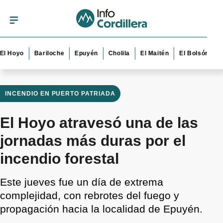
yo
Bariloche
Epuyén
Cholila
El Maitén
El Bolsón
Esque
INCENDIO EN PUERTO PATRIADA
El Hoyo atravesó una de las
jornadas más duras por el
incendio forestal
Este jueves fue un día de extrema
complejidad, con rebrotes del fuego y
propagación hacia la localidad de Epuyén.