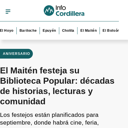
oyo
Bariloche
Epuyén
Cholila
El Maitén
El Bolsón
Esque
ANIVERSARIO
El Maitén festeja su
Biblioteca Popular: décadas
de historias, lecturas y
comunidad
Los festejos están planificados para
septiembre, donde habrá cine, feria,