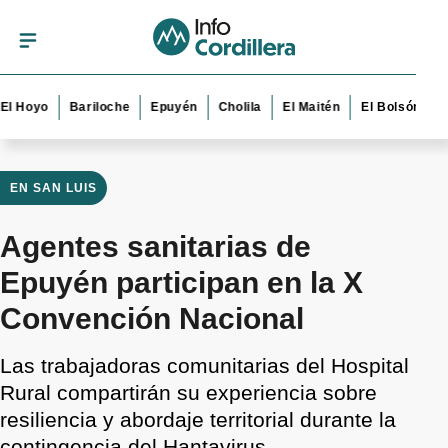
yo
Bariloche
Epuyén
Cholila
El Maitén
El Bolsón
Esquel
EN SAN LUIS
Agentes sanitarias de
Epuyén participan en la X
Convención Nacional
Las trabajadoras comunitarias del Hospital
Rural compartirán su experiencia sobre
resiliencia y abordaje territorial durante la
contingencia del Hantavirus.