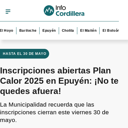
yo
Bariloche
Epuyén
Cholila
El Maitén
El Bolsón
Esquel
HASTA EL 30 DE MAYO
Inscripciones abiertas Plan
Calor 2025 en Epuyén: ¡No te
quedes afuera!
La Municipalidad recuerda que las
inscripciones cierran este viernes 30 de
mayo.