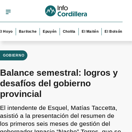
o
Bariloche
Epuyén
Cholila
El Maitén
El Bolsón
Esquel
GOBIERNO
Balance semestral: logros y
desafíos del gobierno
provincial
El intendente de Esquel, Matías Taccetta,
asistió a la presentación del resumen de
los primeros seis meses de gestión del
gobernador Ignacio “Nacho” Torres, que se