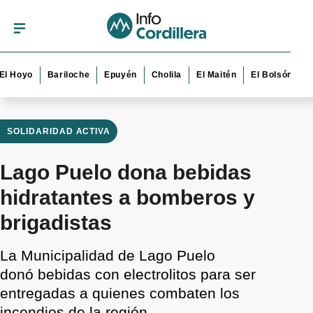
yo
Bariloche
Epuyén
Cholila
El Maitén
El Bolsón
Esque
SOLIDARIDAD ACTIVA
Lago Puelo dona bebidas
hidratantes a bomberos y
brigadistas
La Municipalidad de Lago Puelo
donó bebidas con electrolitos para ser
entregadas a quienes combaten los
incendios de la región.